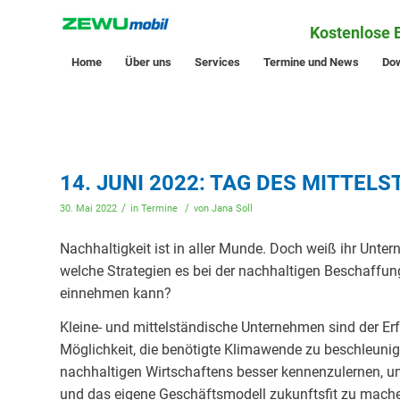
Kostenlose 
Home
Über uns
Services
Termine und News
Do
14. JUNI 2022: TAG DES MITTE
/
/
30. Mai 2022
in
Termine
von
Jana Soll
Nachhaltigkeit ist in aller Munde. Doch weiß ihr Unte
welche Strategien es bei der nachhaltigen Beschaffung
einnehmen kann?
Kleine- und mittelständische Unternehmen sind der Er
Möglichkeit, die benötigte Klimawende zu beschleunig
nachhaltigen Wirtschaftens besser kennenzulernen, 
und das eigene Geschäftsmodell zukunftsfit zu mach