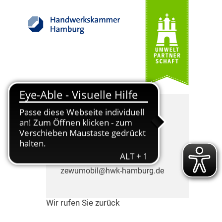
Die ZEWUmobil Berater
freuen sich auf Ihren Anruf.
Telefon: 040 35905-505
zewumobil@hwk-hamburg.de
Wir rufen Sie zurück