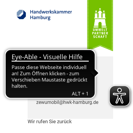
Die ZEWUmobil Berater
freuen sich auf Ihren Anruf.
Telefon: 040 35905-505
zewumobil@hwk-hamburg.de
Wir rufen Sie zurück