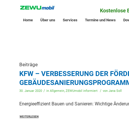
Kostenlose 
Home
Über uns
Services
Termine und News
Do
Beiträge
KFW – VERBESSERUNG DER FÖRD
GEBÄUDESANIERUNGSPROGRAM
/
/
30. Januar 2020
in
Allgemein
,
ZEWUmobil informiert
von
Jana Soll
Energieeffizient Bauen und Sanieren: Wichtige Änder
WEITERLESEN