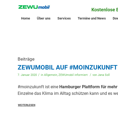
Kostenlose 
Home
Über uns
Services
Termine und News
Do
Beiträge
ZEWUMOBIL AUF #MOINZUKUNFT
/
/
7. Januar 2020
in
Allgemein
,
ZEWUmobil informiert
von
Jana Soll
#moinzukunft ist eine
Hamburger Plattform für mehr
Einzelne das Klima im Alltag schützen kann und es wer
WEITERLESEN