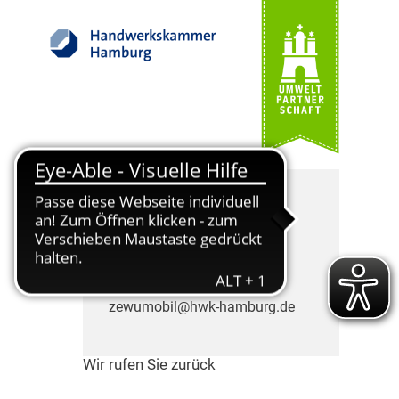
Die ZEWUmobil Berater
freuen sich auf Ihren Anruf.
Telefon: 040 35905-505
zewumobil@hwk-hamburg.de
Wir rufen Sie zurück