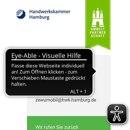
Die ZEWUmobil Berater
freuen sich auf Ihren Anruf.
Telefon: 040 35905-505
zewumobil@hwk-hamburg.de
Wir rufen Sie zurück