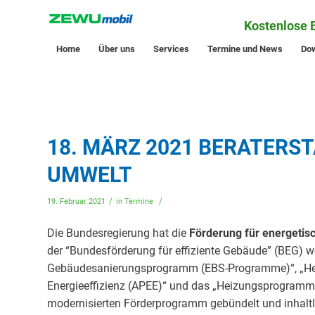
Kostenlose 
Home
Über uns
Services
Termine und News
Do
18. MÄRZ 2021 BERATERS
UMWELT
/
/
19. Februar 2021
in
Termine
Die Bundesregierung hat die
Förderung für energeti
der “Bundesförderung für effiziente Gebäude” (BEG)
Gebäudesanierungsprogramm (EBS-Programme)“, „Heiz
Energieeffizienz (APEE)“ und das „Heizungsprogramm
modernisierten Förderprogramm gebündelt und inhaltlic