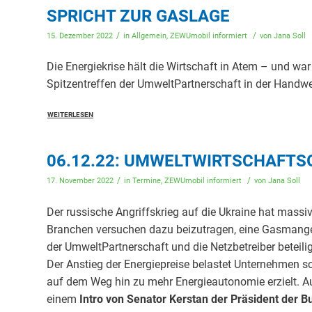
SPRICHT ZUR GASLAGE
/
/
15. Dezember 2022
in
Allgemein
,
ZEWUmobil informiert
von
Jana Soll
Die Energiekrise hält die Wirtschaft in Atem – und 
Spitzentreffen der UmweltPartnerschaft in der Han
WEITERLESEN
06.12.22: UMWELTWIRTSCHAFTSG
/
/
17. November 2022
in
Termine
,
ZEWUmobil informiert
von
Jana Soll
Der russische Angriffskrieg auf die Ukraine hat massi
Branchen versuchen dazu beizutragen, eine Gasmange
der UmweltPartnerschaft und die Netzbetreiber betei
Der Anstieg der Energiepreise belastet Unternehmen s
auf dem Weg hin zu mehr Energieautonomie erzielt. Au
einem
Intro von Senator Kerstan der Präsident der 