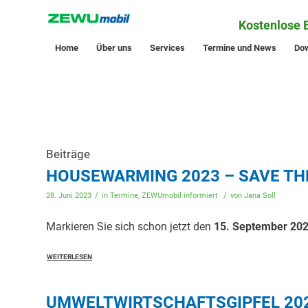
Kostenlose 
Home
Über uns
Services
Termine und News
Do
Beiträge
HOUSEWARMING 2023 – SAVE TH
/
/
28. Juni 2023
in
Termine
,
ZEWUmobil informiert
von
Jana Soll
Markieren Sie sich schon jetzt den
15. September 20
WEITERLESEN
UMWELTWIRTSCHAFTSGIPFEL 20