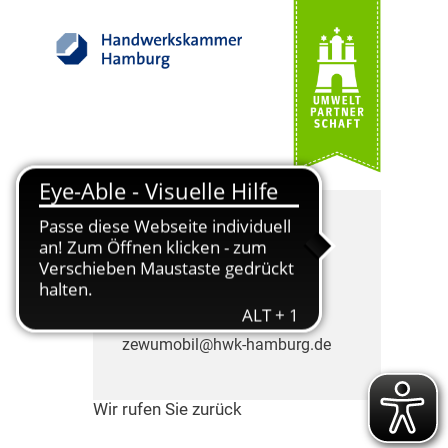
Die ZEWUmobil Berater
freuen sich auf Ihren Anruf.
Telefon: 040 35905-505
zewumobil@hwk-hamburg.de
Wir rufen Sie zurück