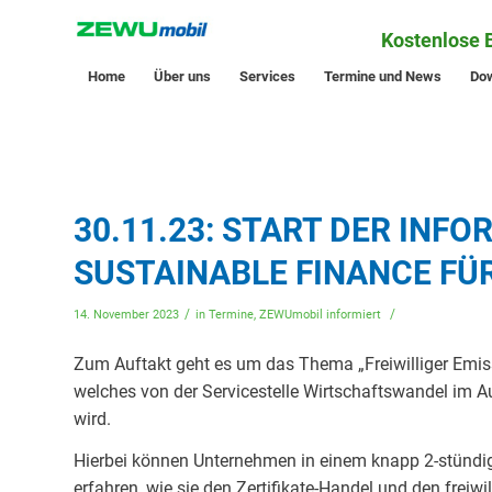
Kostenlose 
Home
Über uns
Services
Termine und News
Do
30.11.23: START DER INF
SUSTAINABLE FINANCE F
/
/
14. November 2023
in
Termine
,
ZEWUmobil informiert
Zum Auftakt geht es um das Thema „Freiwilliger Emiss
welches von der Servicestelle Wirtschaftswandel im A
wird.
Hierbei können Unternehmen in einem knapp 2-stündi
erfahren, wie sie den Zertifikate-Handel und den freiw