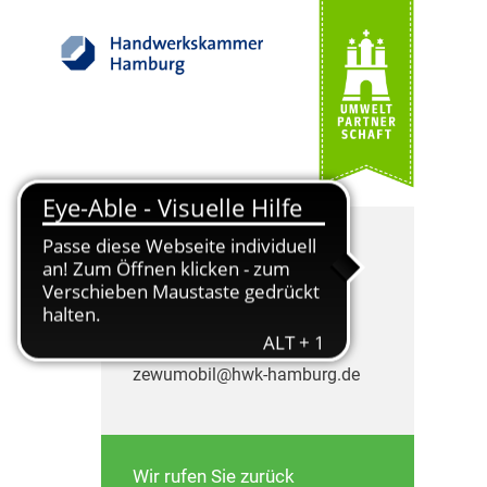
Die ZEWUmobil Berater
freuen sich auf Ihren Anruf.
Telefon: 040 35905-505
zewumobil@hwk-hamburg.de
Wir rufen Sie zurück