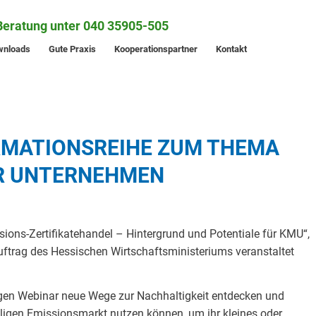
Beratung unter 040 35905-505
wnloads
Gute Praxis
Kooperationspartner
Kontakt
ORMATIONSREIHE ZUM THEMA
ÜR UNTERNEHMEN
ions-Zertifikatehandel – Hintergrund und Potentiale für KMU“,
uftrag des Hessischen Wirtschaftsministeriums veranstaltet
gen Webinar neue Wege zur Nachhaltigkeit entdecken und
illigen Emissionsmarkt nutzen können, um ihr kleines oder