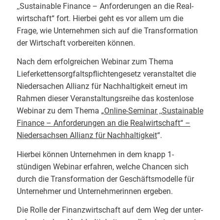
‚‚Sus­tainable Finan­ce – Anfor­de­run­gen an die Real­
wirt­schaft“ fort. Hierbei geht es vor allem um die
Frage, wie Unternehmen sich auf die Transformation
der Wirtschaft vorbereiten können.
Nach dem erfolgreichen Webinar zum Thema
Lieferkettensorgfaltspflichtengesetz veranstaltet die
Niedersachen Allianz für Nachhaltigkeit erneut im
Rahmen dieser Veranstaltungsreihe das kostenlose
Webinar zu dem Thema „
Online-Seminar ‚‚Sustainable
Finance – Anforderungen an die Realwirtschaft“ –
Niedersachsen Allianz für Nachhaltigkeit
“.
Hierbei können Unternehmen in dem knapp 1-
stündigen Webinar erfahren, wel­che Chan­cen sich
durch die Trans­for­ma­ti­on der Geschäfts­mo­del­le für
Unter­neh­mer und Unter­neh­me­rin­nen erge­ben.
Die Rol­le der Finanz­wirt­schaft auf dem Weg der unter­