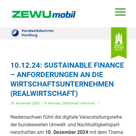
10.12.24: SUSTAINABLE FINANCE
– ANFORDERUNGEN AN DIE
WIRTSCHAFTSUNTERNEHMEN
(REALWIRTSCHAFT)
/
/
18. November 2024
in
Termine
,
ZEWUmobil informiert
Nie­der­sach­sen führt die digi­ta­le Ver­an­stal­tungs­rei­he
der bun­des­wei­ten Umwelt- und Nach­hal­tig­keits­part­
ner­schaf­ten am
10. Dezem­ber 2024
mit dem The­ma