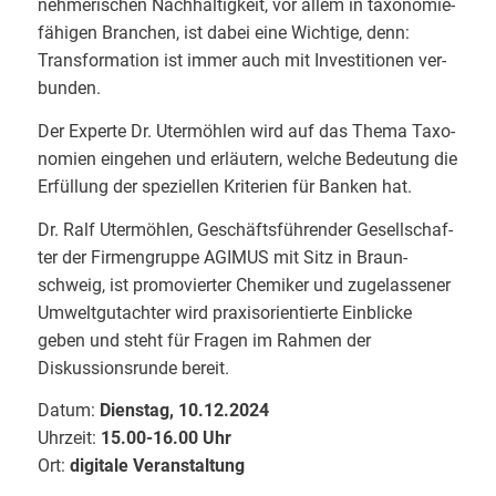
neh­me­ri­schen Nach­hal­tig­keit, vor allem in taxo­no­mie­
fä­hi­gen Bran­chen, ist dabei eine Wich­ti­ge, denn:
Trans­for­ma­ti­on ist immer auch mit Inves­ti­tio­nen ver­
bun­den.
Der Experte Dr. Uter­möh­len wird auf das The­ma Taxo­
no­mien ein­ge­hen und erläu­tern, wel­che Bedeu­tung die
Erfül­lung der spe­zi­el­len Kri­te­ri­en für Ban­ken hat.
Dr. Ralf Uter­möh­len, Geschäfts­füh­ren­der Gesell­schaf­
ter der Fir­men­grup­pe AGIMUS mit Sitz in Braun­
schweig, ist pro­mo­vier­ter Che­mi­ker und zuge­las­se­ner
Umwelt­gut­ach­ter wird praxisorientierte Einblicke
geben und steht für Fragen im Rahmen der
Diskussionsrunde bereit.
Datum:
Diens­tag, 10.12.2024
Uhr­zeit:
15.00-16.00 Uhr
Ort:
digi­ta­le Veranstaltung