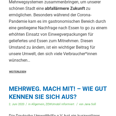
Mehrwegsystemen zusammenbringen, um unserer
schönen Stadt eine
abfallärmere Zukunft
zu
ermöglichen. Besonders während der Corona-
Pandemie kam es im gastronomischen Bereich durch
eine gestiegene Nachfrage nach Essen to go zu einem
erhöhten Einsatz von Einwegverpackungen für
geliefertes und Essen zum Mitnehmen. Diesen
Umstand zu ändern, ist ein wichtiger Beitrag für
unsere Umwelt, den sich viele Verbraucher*innen
wünschen…
WEITERLESEN
MEHRWEG. MACH MIT! – WIE GUT
KENNEN SIE SICH AUS?
/
/
2. Juni 2020
in
Allgemein
,
ZEWUmobil informiert
von
Jana Soll
Die Deutsche Umwelthilfe e.V. hat ein kurzweiliges